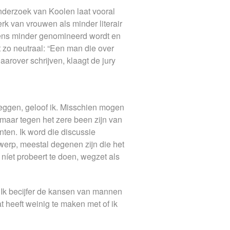
eonderzoek van Koolen laat vooral
rk van vrouwen als minder literair
lgens minder genomineerd wordt en
t zo neutraal: “Een man die over
daarover schrijven, klaagt de jury
zeggen, geloof ik. Misschien mogen
maar tegen het zere been zijn van
ten. Ik word die discussie
werp, meestal degenen zijn die het
íet probeert te doen, wegzet als
. Ik becijfer de kansen van mannen
at heeft weinig te maken met of ik