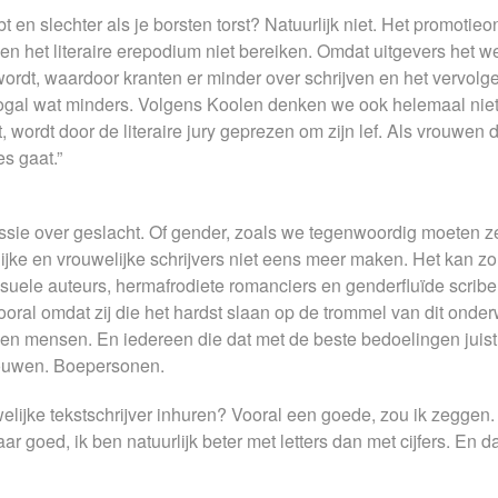
ebt en slechter als je borsten torst? Natuurlijk niet. Het promoti
 het literaire erepodium niet bereiken. Omdat uitgevers het we
wordt, waardoor kranten er minder over schrijven en het vervo
n nogal wat minders. Volgens Koolen denken we ook helemaal nie
, wordt door de literaire jury geprezen om zijn lef. Als vrouwen 
s gaat.”
scussie over geslacht. Of gender, zoals we tegenwoordig moeten 
jke en vrouwelijke schrijvers niet eens meer maken. Het kan zo
suele auteurs, hermafrodiete romanciers en genderfluïde scriben
ral omdat zij die het hardst slaan op de trommel van dit onder
n mensen. En iedereen die dat met de beste bedoelingen juist n
ouwen. Boepersonen.
elijke tekstschrijver inhuren? Vooral een goede, zou ik zeggen
aar goed, ik ben natuurlijk beter met letters dan met cijfers. En d