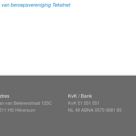
e van beroepsvereniging Tekstnet
dres
KvK / Bank
an van Beierenstraat 123C
KvK 51 551 551
211 HS Hilversum
NL 49 ABNA 0570 0681 93