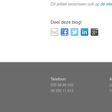
Dit artikel verscheen ook op
de sit
Deel deze blog!
Telefoon
A
035 88 88 550
J
06 555 11 612
1