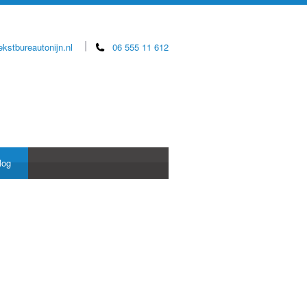
ekstbureautonijn.nl
06 555 11 612
log