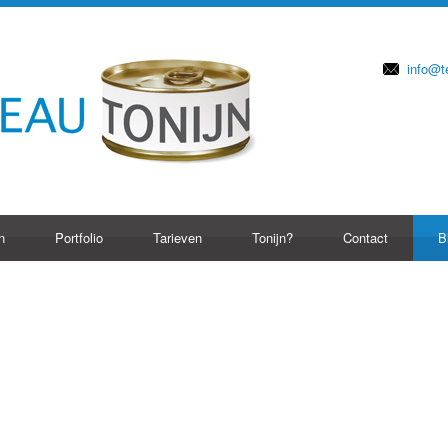
info@t
n
Portfolio
Tarieven
Tonijn?
Contact
B