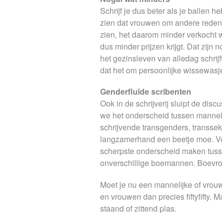
Schrijf je dus beter als je ballen h
zien dat vrouwen om andere redenen
zien, het daarom minder verkocht 
dus minder prijzen krijgt. Dat zij
het gezinsleven van alledag schrijft
dat het om persoonlijke wissewasje
Genderfluïde scribenten
Ook in de schrijverij sluipt de di
we het onderscheid tussen manneli
schrijvende transgenders, transsek
langzamerhand een beetje moe. Voo
scherpste onderscheid maken tusse
onverschillige boemannen. Boevr
Moet je nu een mannelijke of vrouw
en vrouwen dan precies fiftyfifty. M
staand of zittend plas.