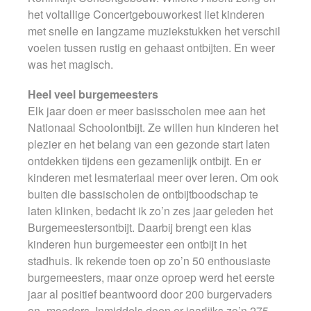
het voltallige Concertgebouworkest liet kinderen
met snelle en langzame muziekstukken het verschil
voelen tussen rustig en gehaast ontbijten. En weer
was het magisch.
Heel veel burgemeesters
Elk jaar doen er meer basisscholen mee aan het
Nationaal Schoolontbijt. Ze willen hun kinderen het
plezier en het belang van een gezonde start laten
ontdekken tijdens een gezamenlijk ontbijt. En er
kinderen met lesmateriaal meer over leren. Om ook
buiten die bassischolen de ontbijtboodschap te
laten klinken, bedacht ik zo’n zes jaar geleden het
Burgemeestersontbijt. Daarbij brengt een klas
kinderen hun burgemeester een ontbijt in het
stadhuis. Ik rekende toen op zo’n 50 enthousiaste
burgemeesters, maar onze oproep werd het eerste
jaar al positief beantwoord door 200 burgervaders
en -moeders. Inmiddels doen er jaarlijks zo’n 275