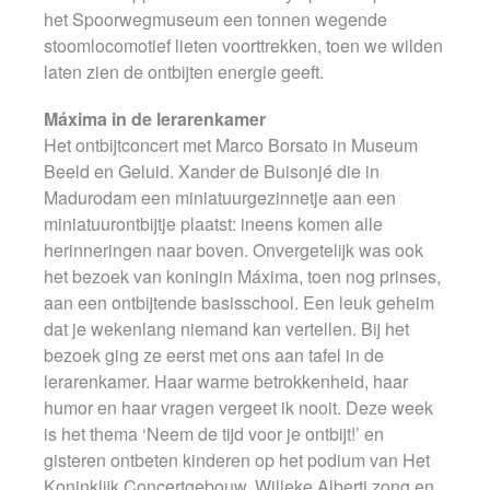
het Spoorwegmuseum een tonnen wegende
stoomlocomotief lieten voorttrekken, toen we wilden
laten zien de ontbijten energie geeft.
Máxima in de lerarenkamer
Het ontbijtconcert met Marco Borsato in Museum
Beeld en Geluid. Xander de Buisonjé die in
Madurodam een miniatuurgezinnetje aan een
miniatuurontbijtje plaatst: ineens komen alle
herinneringen naar boven. Onvergetelijk was ook
het bezoek van koningin Máxima, toen nog prinses,
aan een ontbijtende basisschool. Een leuk geheim
dat je wekenlang niemand kan vertellen. Bij het
bezoek ging ze eerst met ons aan tafel in de
lerarenkamer. Haar warme betrokkenheid, haar
humor en haar vragen vergeet ik nooit. Deze week
is het thema ‘Neem de tijd voor je ontbijt!’ en
gisteren ontbeten kinderen op het podium van Het
Koninklijk Concertgebouw. Willeke Alberti zong en